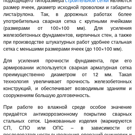
подходящего типоразмера
строительной сетки
являются
размер ячеек, диаметр исходной проволоки и габариты
листа/рулона. Так, в дорожных работах более
употребительна сварная сетка с крупными ячейками
(размерами от 100×100 мм). Для усиления
железобетонных фундаментов, кирпичных стен, а также
при производстве штукатурных работ удобнее стальная
сетка с меньшими размерами ячеек (до 100×100 мм).
Для усиления прочности фундамента, при его
армировании используется сварная арматурная сетка
преимущественно диаметром от 12 мм. Такая
технология увеличивает прочность железобетонных
конструкций, и обеспечивает возводимым зданиям и
сооружениям большую долговечность.
При работе во влажной среде особое значение
придаётся антикоррозионному покрытию сварных
стальных сеток. Цинкованные изделия (маркируются
СП, СПО или ОПС – в зависимости от
последовательности выполнения операций оцинковки и